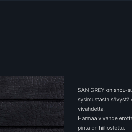
SAN GREY on shou-sugi
sysimustasta sävystä
vivahdetta.
Harmaa vivahde erottaa
pinta on hiillostettu.